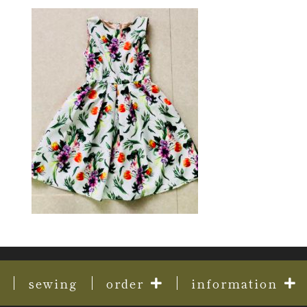
sewing
order
information