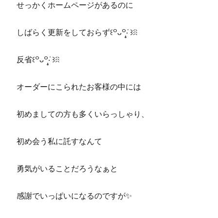
せっかくホームページがあるのに
しばらく更新をしておらず꒰꒪ᴗ꒪‧̣̥̇ ꒱ꋧ
反省꒰꒪ᴗ꒪‧̣̥̇ ꒱ꋧ
オーダーにこられたお客様の中には
初めましての方も多くいらっしゃり、
初め会う私に託すなんて
勇気がいることだろうなぁと
感謝でいっぱいになるのですが✨