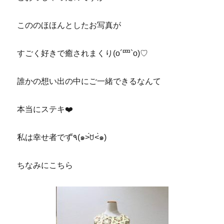
こののほほんとしたお写真が
すごく好きで癒されまくり(o´罒`o)♡
誰かの想い出の中にご一緒できるなんて
本当にステキ❤️
私は幸せ者です٩̋(๑˃́ꇴ˂̀๑)
ちなみにこちら